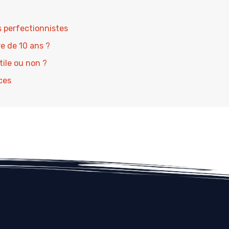
es perfectionnistes
e de 10 ans ?
tile ou non ?
ces